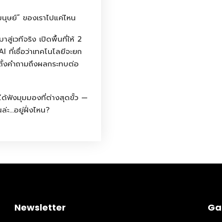
Sunday to
นมนุษย์” ของเราไปแค่ไหน
December 
kers
่เวทีจริง เปิดพื้นที่ให้ 2
Where
ที่เชื่อว่าเทคโนโลยีจะยก
467 David
่ตั้งคำถามถึงผลกระทบต่อ
Los Angele
t
Get direct
ะได้ฟังมุมมองที่ต่างสุดขั้ว —
่ะ…อยู่ฝั่งไหน?
Newsletter
Ga