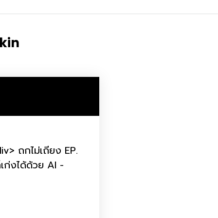
ekin
e
iv> ถกไม่เถียง EP.
ก่งได้ด้วย AI -
Topics
Business
dules
When