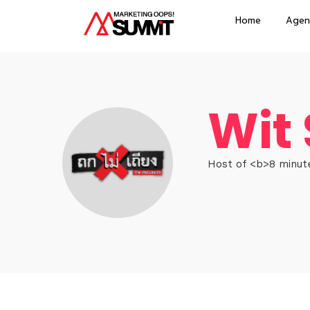
Home
Agen
Wit 
Host of <b>8 minut