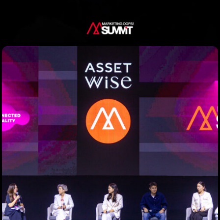
When
Sunday to Wednesday
December 23 to 26, 2022
Where
467 Davidson ave
Los Angeles CA 95716
Get directions