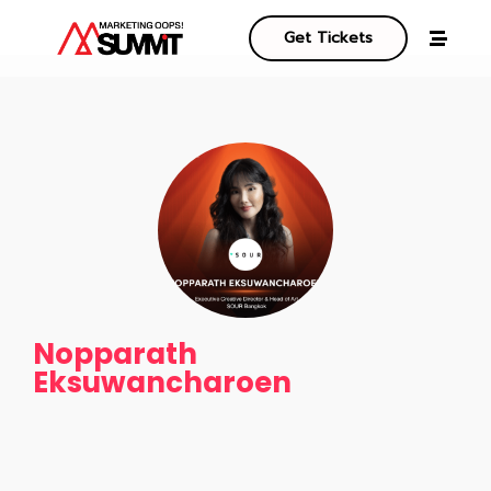
Get Tickets
Nopparath
Eksuwancharoen