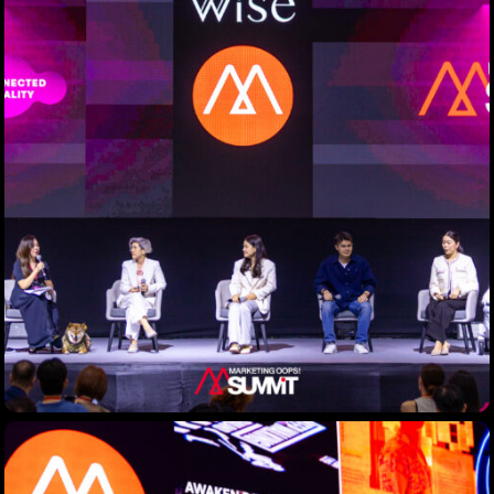
Topics
Business
Engineering
Growth
Platform
When
Sunday to Wednesday
December 23 to 26, 2022
Where
467 Davidson ave
Los Angeles CA 95716
Get directions