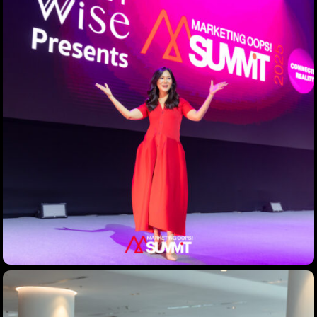
Home
Schedules
Speakers
About