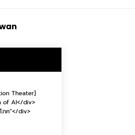
uwan
e
tion Theater]
Topics
 of AI</div>
Business
ริโภค”</div>
dules
When
Sunday to