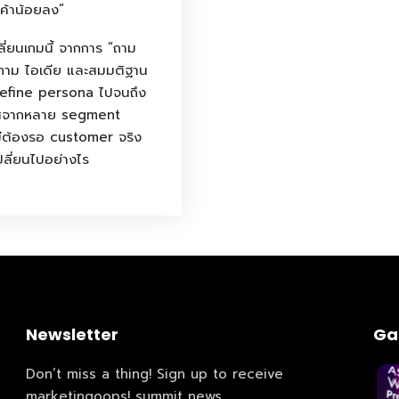
กค้าน้อยลง”
December 
kers
ี่ยนเกมนี้ จากการ “ถาม
Where
ำถาม ไอเดีย และสมมติฐาน
ร define persona ไปจนถึง
467 David
Los Angele
คสจากหลาย segment
t
Get direct
ไม่ต้องรอ customer จริง
ปลี่ยนไปอย่างไร
Newsletter
Ga
Don’t miss a thing! Sign up to receive
marketingoops! summit news