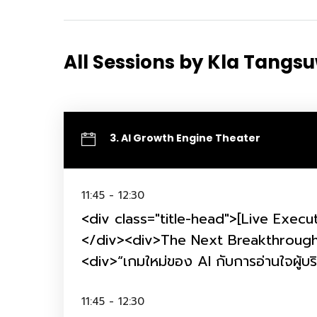
All Sessions by Kla Tangs
3. AI Growth Engine Theater
Hom
11:45 - 12:30
<div class="title-head">[Live Execu
</div><div>The Next Breakthrough
<div>“เกมใหม่ของ AI กับการอ่านใจผู้บ
Sche
11:45 - 12:30