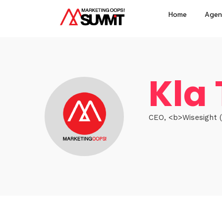
Home
Agen
Kla
CEO, <b>Wisesight (