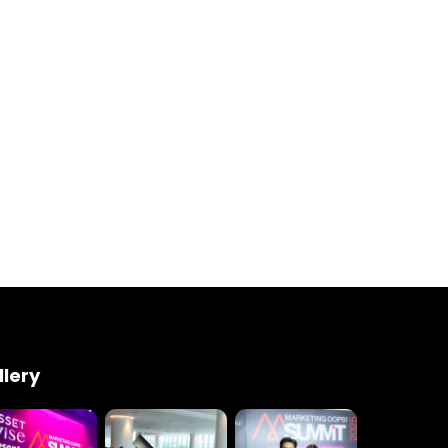
23 to 26, 2022
son ave
s CA 95716
ions
llery