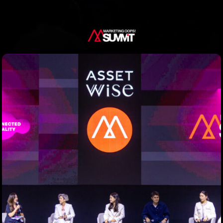
When
Sunday to Wednesday
December 23 to 26, 2022
Where
467 Davidson ave
Los Angeles CA 95716
Get directions