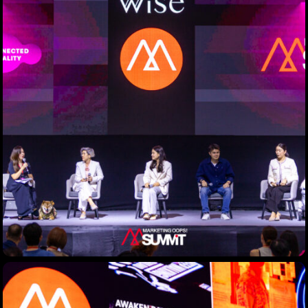
Topics
Business
Engineering
Growth
Platform
When
Sunday to Wednesday
December 23 to 26, 2022
Where
467 Davidson ave
Los Angeles CA 95716
Get directions