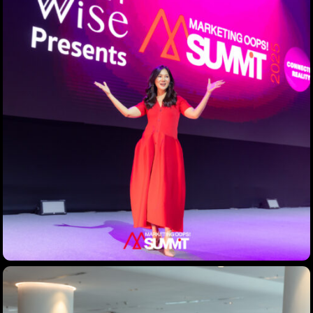
Home
Schedules
Speakers
About